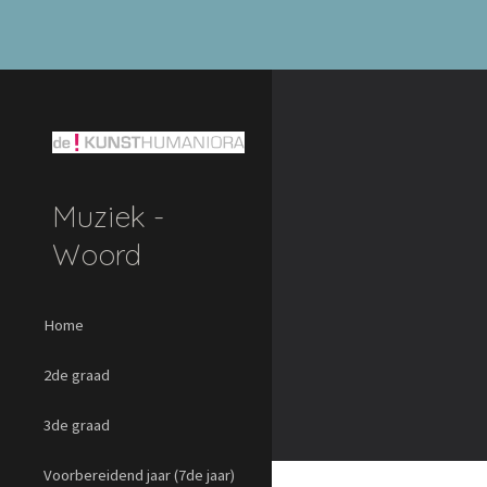
Sk
Muziek -
Woord
Home
2de graad
3de graad
Voorbereidend jaar (7de jaar)