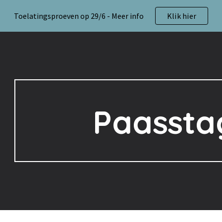
Toelatingsproeven op 29/6 - Meer info
Klik hier
ip to main content
Skip to navigat
Paassta