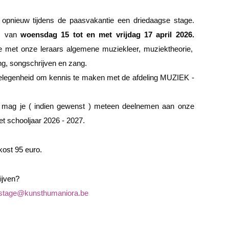
r opnieuw
tijdens de paasvakantie een driedaagse stage.
s van
woensdag
15
tot en met
vrijdag 17
april 202
6
.
je met onze leraars algemene muziekleer
, muziektheorie,
g, songschrijven en zang.
gelegenheid om kennis te maken met de afdeling MUZIEK -
 mag je ( indien gewenst ) meteen deelnemen aan onze
et schooljaar 202
6
- 202
7
.
kost
95
euro.
ijven?
stage@kunsthumaniora.be