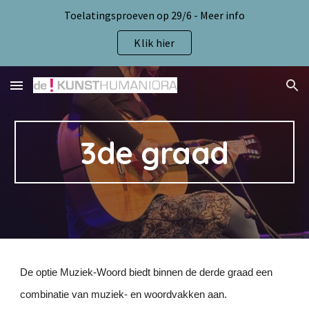
Toelatingsproeven op 29/6 - Meer info
Skip to main content
Skip to navigation
Klik hier
3de graad
De optie
M
uziek-
W
oord biedt binnen de derde graad een
combinatie van muziek- en woordvakken aan.