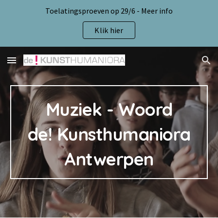
Toelatingsproeven op 29/6 - Meer info
Skip to main content
Skip to navigation
Klik hier
Muziek - Woord
de! Kunsthumaniora
Antwerpen