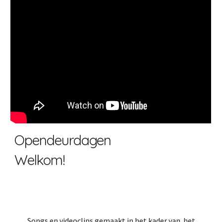
Opendeurdagen
Welkom!
Song
s
en videoclips gemaak
t i
n het kader van
het